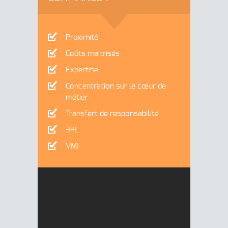
Proximité
Coûts maitrisés
Expertise
Concentration sur le cœur de
métier
Transfert de responsabilité
3PL
VMI