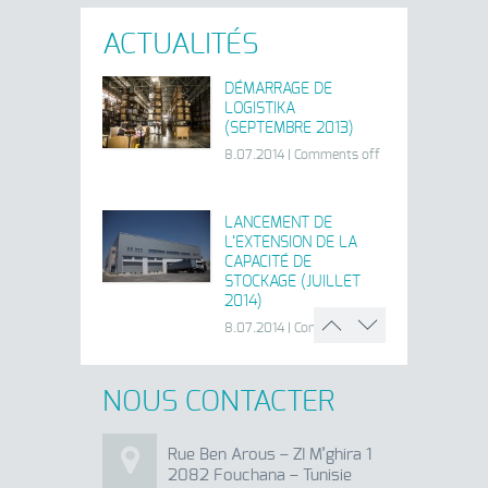
ACTUALITÉS
DÉMARRAGE DE
LOGISTIKA
(SEPTEMBRE 2013)
8.07.2014
|
Comments off
LANCEMENT DE
L’EXTENSION DE LA
CAPACITÉ DE
STOCKAGE (JUILLET
2014)
8.07.2014
|
Comments off
DÉMARRAGE DE
LOGISTIKA
NOUS CONTACTER
INTERNATIONALE
(AOUT 2014)
8.01.2014
|
Comments off
Rue Ben Arous – ZI M’ghira 1
2082 Fouchana – Tunisie